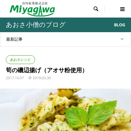

あおさ小僧のブログ
BLOG
最新記事
あおさレシピ
筍の磯辺揚げ（アオサ粉使用）
2017.10.07
2019.03.30