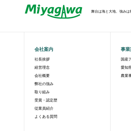
舞台は海と大地、強みは
会社案内
事業
社長挨拶
国産
経営理念
愛知
会社概要
農業
弊社の強み
取り組み
受賞・認定歴
従業員紹介
よくある質問