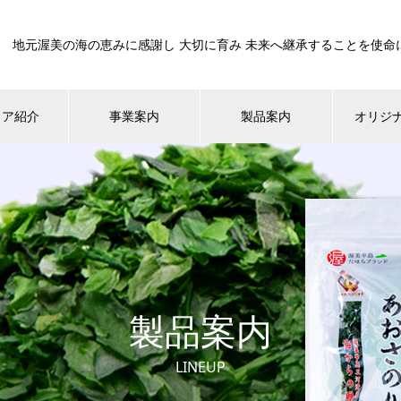
地元渥美の海の恵みに感謝し 大切に育み 未来へ継承することを使命
ィア紹介
事業案内
製品案内
オリジ
製品案内
LINEUP