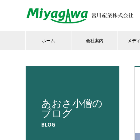
ホーム
会社案内
メデ
あおさ小僧の
ブログ
BLOG