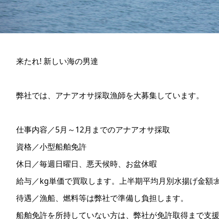
来たれ! 新しい海の男達
弊社では、アナアオサ採取漁師を大募集しています。
仕事内容／5月～12月までのアナアオサ採取
資格／小型船舶免許
休日／毎週日曜日、悪天候時、お盆休暇
給与／kg単価で買取します。上半期平均月別水揚げ金額:
待遇／漁船、燃料等は弊社で準備し負担します。
船舶免許を所持していない方は、弊社が免許取得まで支