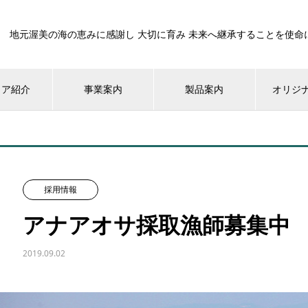
地元渥美の海の恵みに感謝し 大切に育み 未来へ継承することを使命
ィア紹介
事業案内
製品案内
オリジ
採用情報
アナアオサ採取漁師募集中
2019.09.02