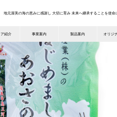
地元渥美の海の恵みに感謝し 大切に育み 未来へ継承することを使命
ィア紹介
事業案内
製品案内
オリジ