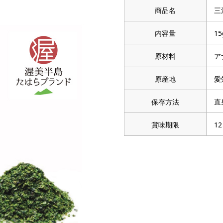
商品名
三
内容量
15
原材料
ア
原産地
愛
保存方法
直
賞味期限
1