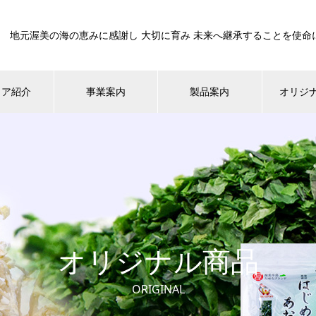
地元渥美の海の恵みに感謝し 大切に育み 未来へ継承することを使命
ィア紹介
事業案内
製品案内
オリジ
オリジナル商品
ORIGINAL