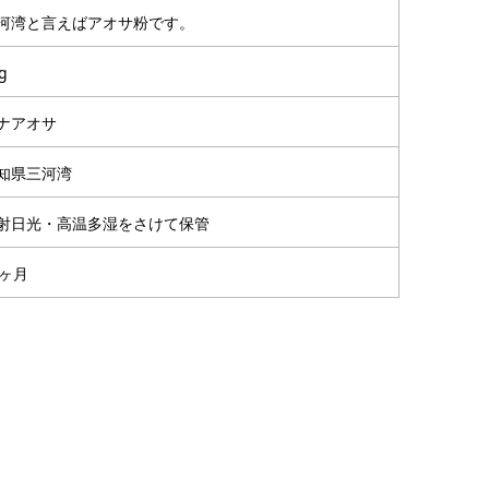
河湾と言えばアオサ粉です。
g
ナアオサ
知県三河湾
射日光・高温多湿をさけて保管
2ヶ月