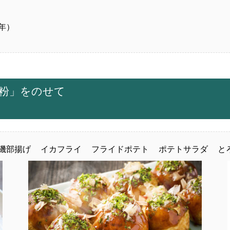
年）
粉」をのせて
磯部揚げ
イカフライ
フライドポテト
ポテトサラダ
と