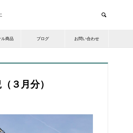

に
ナル商品
ブログ
お問い合わせ
況（３月分）