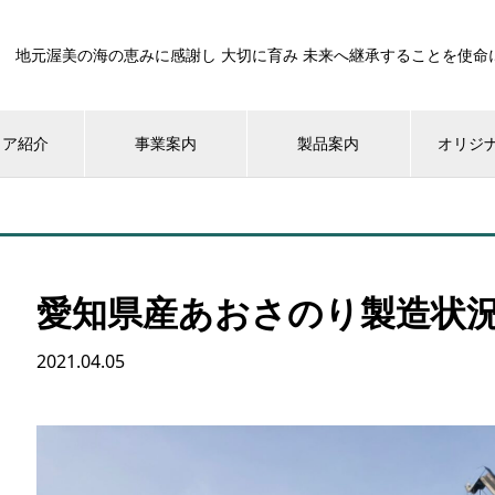
地元渥美の海の恵みに感謝し 大切に育み 未来へ継承することを使命
ィア紹介
事業案内
製品案内
オリジ
愛知県産あおさのり製造状
2021.04.05