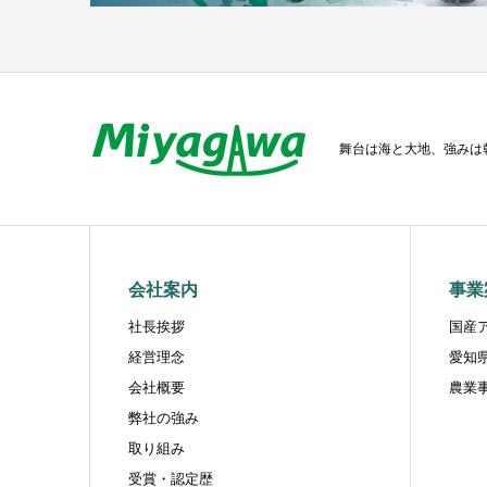
舞台は海と大地、強みは
会社案内
事業
社長挨拶
国産
経営理念
愛知
会社概要
農業
弊社の強み
取り組み
受賞・認定歴