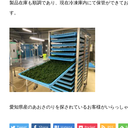
製品在庫も順調であり、現在冷凍庫内にて保管ができて
す。
愛知県産のあおさのりを探されているお客様がいらっし
Tweet
Share
Hatena
Pocket
RSS
f