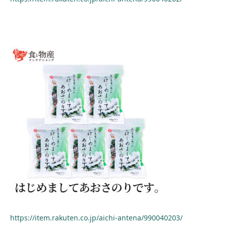
https://item.rakuten.co.jp/aichi-antena/990040203/