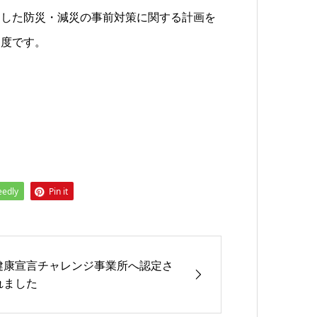
定した防災・減災の事前対策に関する計画を
制度です。
）
eedly
Pin it
健康宣言チャレンジ事業所へ認定さ
れました