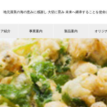
地元渥美の海の恵みに感謝し 大切に育み 未来へ継承することを使命
ィア紹介
事業案内
製品案内
オリジ