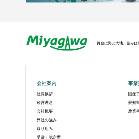
舞台は海と大地、強みは
会社案内
事業
社長挨拶
国産
経営理念
愛知
会社概要
農業
弊社の強み
取り組み
受賞・認定歴