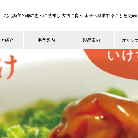
地元渥美の海の恵みに感謝し 大切に育み 未来へ継承することを使命
ィア紹介
事業案内
製品案内
オリジ