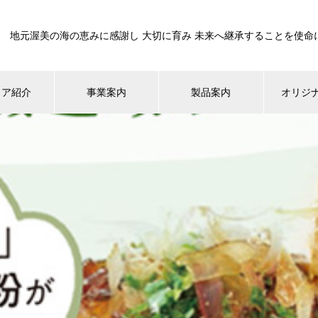
地元渥美の海の恵みに感謝し 大切に育み 未来へ継承することを使命
ィア紹介
事業案内
製品案内
オリジ