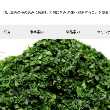
地元渥美の海の恵みに感謝し 大切に育み 未来へ継承することを使命
ィア紹介
事業案内
製品案内
オリジ