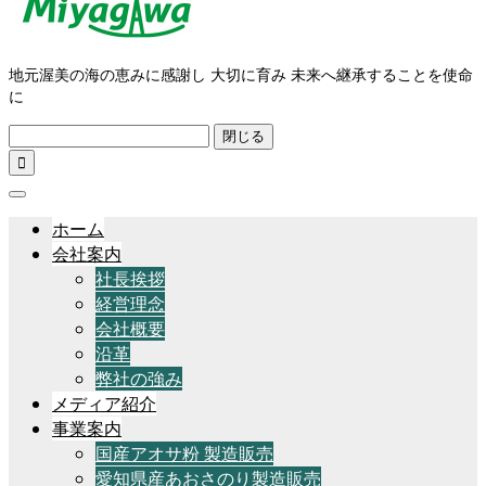
地元渥美の海の恵みに感謝し 大切に育み 未来へ継承することを使命
に
閉じる

ホーム
会社案内
社長挨拶
経営理念
会社概要
沿革
弊社の強み
メディア紹介
事業案内
国産アオサ粉 製造販売
愛知県産あおさのり製造販売