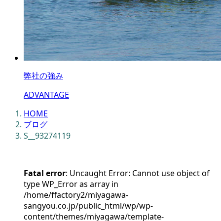
弊社の強み
ADVANTAGE
HOME
ブログ
S__93274119
Fatal error
: Uncaught Error: Cannot use object of
type WP_Error as array in
/home/ffactory2/miyagawa-
sangyou.co.jp/public_html/wp/wp-
content/themes/miyagawa/template-