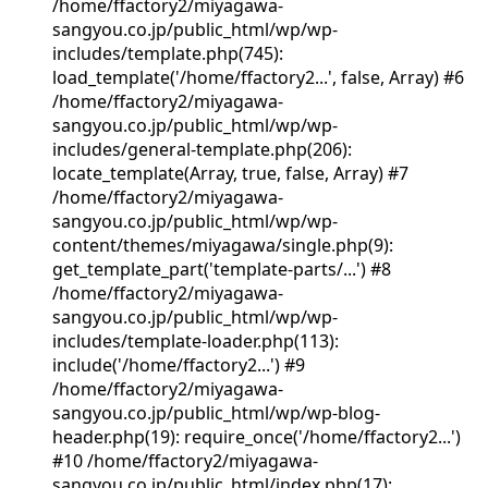
/home/ffactory2/miyagawa-
sangyou.co.jp/public_html/wp/wp-
includes/template.php(745):
load_template('/home/ffactory2...', false, Array) #6
/home/ffactory2/miyagawa-
sangyou.co.jp/public_html/wp/wp-
includes/general-template.php(206):
locate_template(Array, true, false, Array) #7
/home/ffactory2/miyagawa-
sangyou.co.jp/public_html/wp/wp-
content/themes/miyagawa/single.php(9):
get_template_part('template-parts/...') #8
/home/ffactory2/miyagawa-
sangyou.co.jp/public_html/wp/wp-
includes/template-loader.php(113):
include('/home/ffactory2...') #9
/home/ffactory2/miyagawa-
sangyou.co.jp/public_html/wp/wp-blog-
header.php(19): require_once('/home/ffactory2...')
#10 /home/ffactory2/miyagawa-
sangyou.co.jp/public_html/index.php(17):