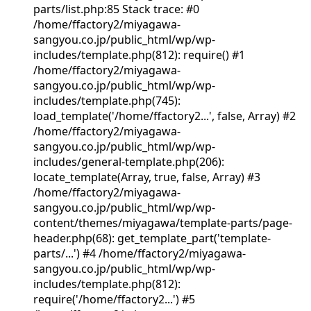
parts/list.php:85 Stack trace: #0
/home/ffactory2/miyagawa-
sangyou.co.jp/public_html/wp/wp-
includes/template.php(812): require() #1
/home/ffactory2/miyagawa-
sangyou.co.jp/public_html/wp/wp-
includes/template.php(745):
load_template('/home/ffactory2...', false, Array) #2
/home/ffactory2/miyagawa-
sangyou.co.jp/public_html/wp/wp-
includes/general-template.php(206):
locate_template(Array, true, false, Array) #3
/home/ffactory2/miyagawa-
sangyou.co.jp/public_html/wp/wp-
content/themes/miyagawa/template-parts/page-
header.php(68): get_template_part('template-
parts/...') #4 /home/ffactory2/miyagawa-
sangyou.co.jp/public_html/wp/wp-
includes/template.php(812):
require('/home/ffactory2...') #5