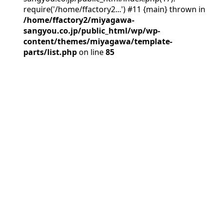
require('/home/ffactory2...') #11 {main} thrown in
/home/ffactory2/miyagawa-
sangyou.co.jp/public_html/wp/wp-
content/themes/miyagawa/template-
parts/list.php
on line
85